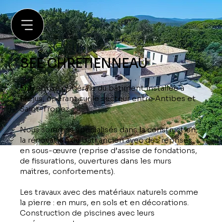
SEE CHRETIENNEAU
Entreprise générale du bâtiment installée à
Fréjus, opérant sur le secteur entre Antibes et
Saint-Tropez.
Nous sommes spécialisés dans la construction,
la rénovation du bâti ancien avec des reprises
en sous-œuvre (reprise d’assise de fondations,
de fissurations, ouvertures dans les murs
maitres, confortements).
Les travaux avec des matériaux naturels comme
la pierre : en murs, en sols et en décorations.
Construction de piscines avec leurs